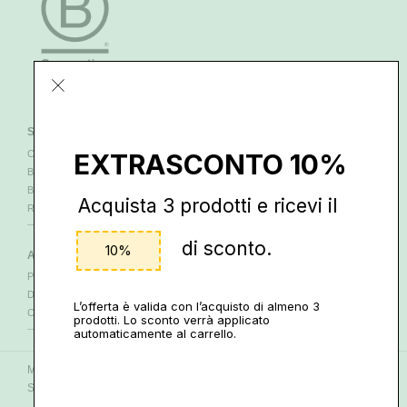
SERVIZI ONLINE
SERVIZI
CONTATTI
PAGAMENTI
EXTRASCONTO 10%
BLOG
SPEDIZIONI
BEENZ
RESTITUZIONI
Acquista 3 prodotti e ricevi il
RIVENDITORI
di sconto.
10%
AREA LEGALE
SEGUICI
PRIVACY E COOKIE
Via Scotti da Vigoleno, 44
DISCLAIMER
29013 CARPANETO
L’offerta è valida con l’acquisto di almeno 3
CONDIZIONI
FACEBOOK
INSTAGRAM
|
prodotti. Lo sconto verrà applicato
automaticamente al carrello.
Miele Manuka di Ortofrutta Schiavi di Schiavi Romano & C. s.a.s. Via
Scotti da Vigoleno, 44 - 29013 CARPANETO - PI 01087660336