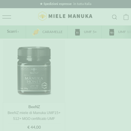
★ Spedizioni espresse
in tutta Italia
Scorri ›
CARAMELLE
UMF 5+
UMF 10
BeeNZ
BeeNZ miele di Manuka UMF15+
512+ MGO certificato UMF
€ 44,00
Prezzo