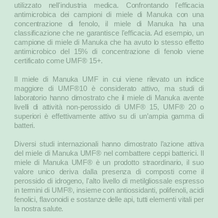
utilizzato nell'industria medica. Confrontando l'efficacia
antimicrobica dei campioni di miele di Manuka con una
concentrazione di fenolo, il miele di Manuka ha una
classificazione che ne garantisce l'efficacia. Ad esempio, un
campione di miele di Manuka che ha avuto lo stesso effetto
antimicrobico del 15% di concentrazione di fenolo viene
certificato come UMF® 15+.
Il miele di Manuka UMF in cui viene rilevato un indice
maggiore di UMF®10 è considerato attivo, ma studi di
laboratorio hanno dimostrato che il miele di Manuka avente
livelli di attività non-perossido di UMF® 15, UMF® 20 o
superiori è effettivamente attivo su di un’ampia gamma di
batteri.
Diversi studi internazionali hanno dimostrato l’azione attiva
del miele di Manuka UMF® nel combattere ceppi batterici. Il
miele di Manuka UMF® è un prodotto straordinario, il suo
valore unico deriva dalla presenza di composti come il
perossido di idrogeno, l'alto livello di metilgliossale espresso
in termini di UMF®, insieme con antiossidanti, polifenoli, acidi
fenolici, flavonoidi e sostanze delle api, tutti elementi vitali per
la nostra salute.