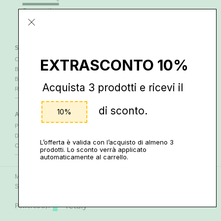
SERVIZI ONLINE
SERVIZI
CONTATTI
PAGAMENTI
EXTRASCONTO 10%
BLOG
SPEDIZIONI
BEENZ
RESTITUZIONI
Acquista 3 prodotti e ricevi il
RIVENDITORI
di sconto.
10%
AREA LEGALE
SEGUICI
PRIVACY E COOKIE
Via Scotti da Vigoleno, 44
DISCLAIMER
29013 CARPANETO
L’offerta è valida con l’acquisto di almeno 3
CONDIZIONI
FACEBOOK
INSTAGRAM
|
prodotti. Lo sconto verrà applicato
automaticamente al carrello.
Miele Manuka di Ortofrutta Schiavi di Schiavi Romano & C. s.a.s. Via
Scotti da Vigoleno, 44 - 29013 CARPANETO - PI 01087660336
Powered by: