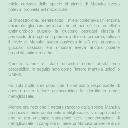
miele derivato dalle specie di piante di Manuka aveva
notevoli proprietà antimicrobiche.
Si dimostrò che, mentre tutto il miele conteneva un enzima
chiamato glucosio ossidasi che di per sé ha un effetto
antimicrobico quando la glucosio ossidasi rilascia il
perossido di idrogeno in presenza di siero corporeo, tuttavia
il miele di Manuka aveva qualcosa in più che quando la
glucosio ossidasi era rimossa aveva ancora potente
proprietà antimicrobiche.
Questo fattore è stato descritto come attività non
perossidica, in seguito noto come "fattore manuka unico" o
UMF®.
Fu solo molti anni dopo che il composto responsabile di
questo unico fattore antimicrobico fu identificato come
metilgliossale.
Mentre era noto che il nettare raccolto dalla specie Manuka
produceva miele contenente metilgliossale, si scoprì anche
che vi era un'ampia variazione nella concentrazione di
metilgliossale in campioni di miele di Manuka provenienti da