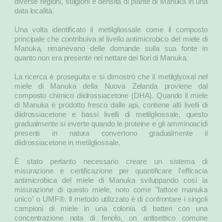
diverse regioni, stagioni e densità di piante di Manuka in una
data località.
Una volta identificato il metilgliossale come il composto
principale che contribuiva al livello antimicrobico del miele di
Manuka, rimanevano delle domande sulla sua fonte in
quanto non era presente nel nettare dei fiori di Manuka.
La ricerca è proseguita e si dimostrò che il metilglyoxal nel
miele di Manuka della Nuova Zelanda proviene dal
composto chimico diidrossiacetone (DHA). Quando il miele
di Manuka è prodotto fresco dalle api, contiene alti livelli di
diidrossiacetone e bassi livelli di metilgliossale, questo
gradualmente si inverte quando le proteine e gli amminoacidi
presenti in natura convertono gradualmente il
diidrossiacetone in metilgliossale.
È stato pertanto necessario creare un sistema di
misurazione e certificazione per quantificare l'efficacia
antimicrobica del miele di Manuka sviluppando così la
misurazione di questo miele, noto come "fattore manuka
unico" o UMF®. Il metodo utilizzato è di confrontare i singoli
campioni di miele in una colonia di batteri con una
concentrazione nota di fenolo, un antisettico comune