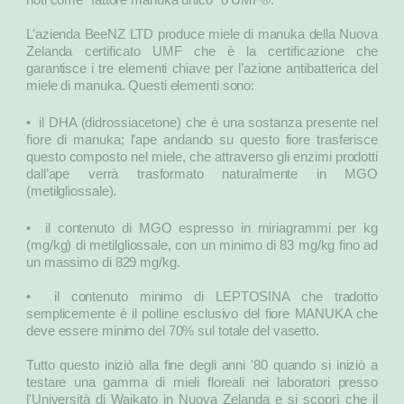
L’azienda BeeNZ LTD produce miele di manuka della Nuova
Zelanda certificato UMF che è la certificazione che
garantisce i tre elementi chiave per l’azione antibatterica del
miele di manuka. Questi elementi sono:
• il DHA (didrossiacetone) che è una sostanza presente nel
fiore di manuka; l’ape andando su questo fiore trasferisce
questo composto nel miele, che attraverso gli enzimi prodotti
dall’ape verrà trasformato naturalmente in MGO
(metilgliossale).
• il contenuto di MGO espresso in miriagrammi per kg
(mg/kg) di metilgliossale, con un minimo di 83 mg/kg fino ad
un massimo di 829 mg/kg.
• il contenuto minimo di LEPTOSINA che tradotto
semplicemente è il polline esclusivo del fiore MANUKA che
deve essere minimo del 70% sul totale del vasetto.
Tutto questo iniziò alla fine degli anni '80 quando si iniziò a
testare una gamma di mieli floreali nei laboratori presso
l'Università di Waikato in Nuova Zelanda e si scoprì che il