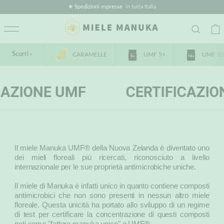
★ Spedizioni espresse
in tutta Italia
Scorri ›
CARAMELLE
UMF 5+
UMF 10
ZIONE UMF
CERTIFICAZION
Il miele Manuka UMF® della Nuova Zelanda è diventato uno
dei mieli floreali più ricercati, riconosciuto a livello
internazionale per le sue proprietà antimicrobiche uniche.
Il miele di Manuka è infatti unico in quanto contiene composti
antimicrobici che non sono presenti in nessun altro miele
floreale. Questa unicità ha portato allo sviluppo di un regime
di test per certificare la concentrazione di questi composti
noti come "fattore manuka unico" o UMF®.